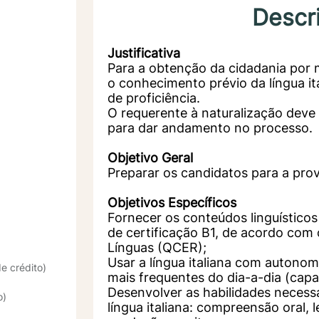
Descr
Justificativa
Para a obtenção da cidadania por 
o
conhecimento prévio da língua i
de
proficiência.
O requerente à naturalização deve
para
dar andamento no processo.
Objetivo Geral
Preparar os candidatos para a prova
Objetivos Específicos
Fornecer os conteúdos linguísticos
de
certificação B1, de acordo co
Línguas
(QCER);
Usar a língua italiana com autono
e crédito)
mais
frequentes do dia-a-dia (capa
Desenvolver as habilidades necessá
o)
língua
italiana: compreensão oral, l