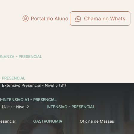
Portal do Aluno
DINANZA - PRESENCIAL
 Online - Nível 1 (A1)
- PRESENCIAL
Extensivo Presencial - Nível 1 (A1)
Extensivo Presencial - Nível 5 (B1)
I-INTENSIVO A1 - PRESENCIAL
 (A1+) - Nível 2
INTENSIVO - PRESENCIAL
esencial
GASTRONOMIA
Oficina de Massas