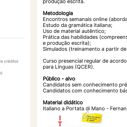
produção escrita.
Metodologia
Encontros semanais online (abord
Estudo da gramática italiana;
Uso de material autêntico;
Prática das habilidades (compreensã
e
produção escrita);
Simulados (treinamento a partir de
Curso presencial regular de acor
e crédito)
para
Línguas (QCER).
o)
Público - alvo
Candidatos sem conhecimento prévio
Candidatos com conhecimento básic
Material didático
Italiano a Portata di Mano - Fernan