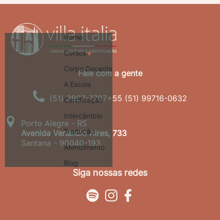
Home
Cursos
Corpo Docente
A Escola
(51) 3907-7707
+55 (51) 99716-0632
Certificação
Intercâmbio
Porto Alegre - RS
Tradução
Avenida Venâncio Aires, 733
Santana - 90040-193
Atendimento
Blog
Siga nossas redes


