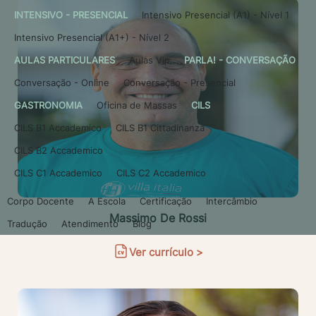
INTENSIVO - PRESENCIAL
Intensivo Presencial (A1) - Nível 1
Intensivo Presencial (A1+) - Nível 2
AULAS PARTICULARES
Aulas Vip
PARLA! - CONVERSAÇÃO
Conversação - Online
Conversação - Presencial
GASTRONOMIA
Oficina de Massas
CILS
CILS B1 Accademico
CILS B1 Cittadinanza
CILS B2 Accademico
CILS C1 Accademico
CILS C2 Accademico
Corpo Docente
A Escola
Certificação
Intercâmbio
Massimo De Rossi
Tradução
Atendimento
Blog
Ver currículo >